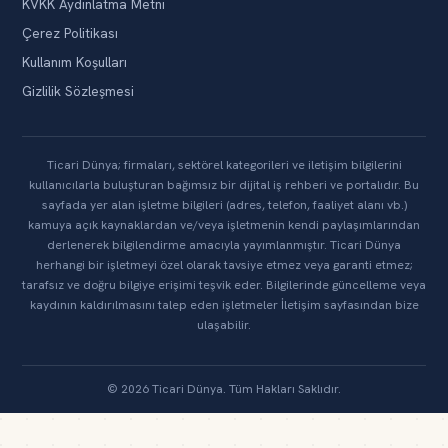
KVKK Aydınlatma Metni
Çerez Politikası
Kullanım Koşulları
Gizlilik Sözleşmesi
Ticari Dünya; firmaları, sektörel kategorileri ve iletişim bilgilerini
kullanıcılarla buluşturan bağımsız bir dijital iş rehberi ve portalıdır. Bu
sayfada yer alan işletme bilgileri (adres, telefon, faaliyet alanı vb.)
kamuya açık kaynaklardan ve/veya işletmenin kendi paylaşımlarından
derlenerek bilgilendirme amacıyla yayımlanmıştır. Ticari Dünya
herhangi bir işletmeyi özel olarak tavsiye etmez veya garanti etmez;
tarafsız ve doğru bilgiye erişimi teşvik eder. Bilgilerinde güncelleme veya
kaydının kaldırılmasını talep eden işletmeler İletişim sayfasından bize
ulaşabilir.
© 2026 Ticari Dünya. Tüm Hakları Saklıdır.