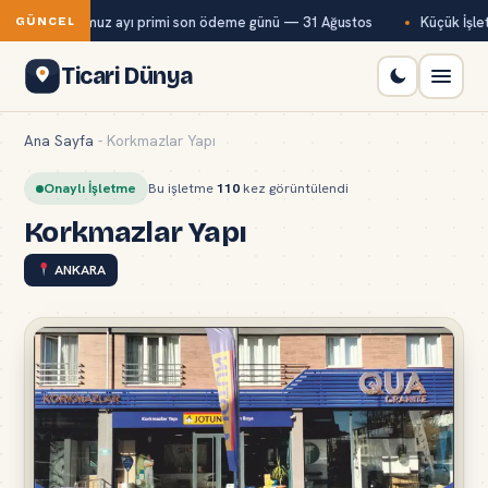
Bağ-Kur temmuz ayı primi son ödeme günü — 31 Ağustos
Küçük İşlet
GÜNCEL
Ticari Dünya
Ana Sayfa
-
Korkmazlar Yapı
Onaylı İşletme
Bu işletme
110
kez görüntülendi
Korkmazlar Yapı
ANKARA