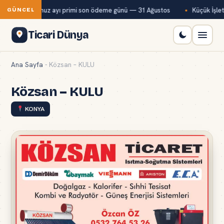
Bağ-Kur temmuz ayı primi son ödeme günü — 31 Ağustos
Küçük İşletm
GÜNCEL
Ticari Dünya
Ana Sayfa
-
Közsan – KULU
Közsan – KULU
KONYA