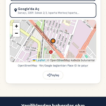
Google'da Aç
Sanayi, 3309. Sokak 2/3, Isparta Merkez/Isparta,…
+
−
Leaflet
|
© OpenStreetMap katkıda bulunanlar
OpenStreetMap · Yön/Google bağlantıları Place ID ile çalışır
Paylaş
Yeniliklerden haberdar olun