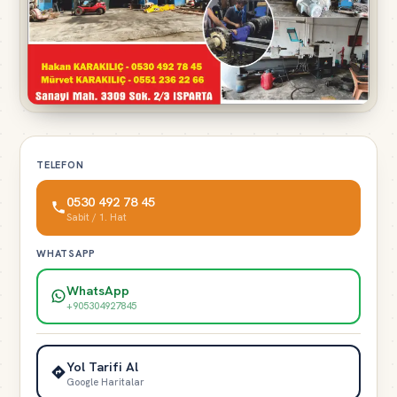
TELEFON
0530 492 78 45
Sabit / 1. Hat
WHATSAPP
WhatsApp
+905304927845
Yol Tarifi Al
Google Haritalar