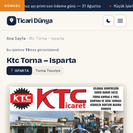
Bağ-Kur temmuz ayı primi son ödeme günü — 31 Ağustos
Küçük İşletm
GÜNCEL
Ticari Dünya
Ana Sayfa
-
Ktc Torna – Isparta
Bu işletme
73
kez görüntülendi
Ktc Torna – Isparta
ISPARTA
Torna Tesviye