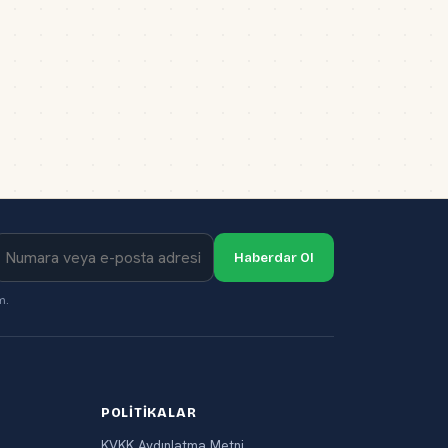
Haberdar Ol
m.
POLITIKALAR
KVKK Aydınlatma Metni