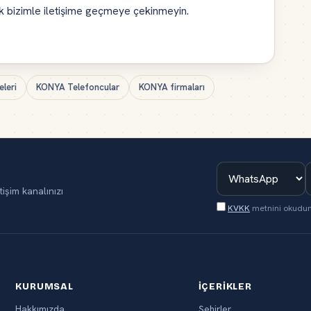
ak bizimle iletişime geçmeye çekinmeyin.
eleri
KONYA Telefoncular
KONYA firmaları
tişim kanalınızı
KVKK
metnini okudu
KURUMSAL
İÇERIKLER
Hakkımızda
Şehirler