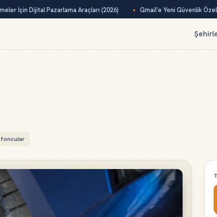
ler İçin Dijital Pazarlama Araçları (2026)
Gmail’e Yeni Güvenlik Özelliğ
Şehirl
efoncular