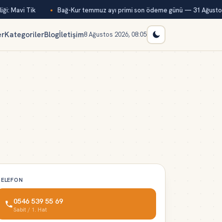
i: Mavi Tik
Bağ-Kur temmuz ayı primi son ödeme günü — 31 Ağustos
er
Kategoriler
Blog
İletişim
8 Ağustos 2026, 08:05
TELEFON
0546 539 55 69
Sabit / 1. Hat