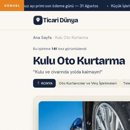
ağ-Kur temmuz ayı primi son ödeme günü — 31 Ağustos
Küçük İşletme
GÜNCEL
Ticari Dünya
Ana Sayfa
-
Kulu Oto Kurtarma
Bu işletme
181
kez görüntülendi
Kulu Oto Kurtarma
"Kulu ve civarında yolda kalmayın!"
KONYA
Oto Kurtarıcılar ve Vinç İşletmeleri
Tel