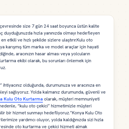
çevresinde size 7 gün 24 saat boyunca üstün kalite
iyaç duyduğunuzda hızla yanınızda olmayı hedefleyen
 etkili ve hızlı şekilde sizlere ulaştırır.Kulu oto
ya karışmış tüm marka ve model araçlar için hayati
ğinde, aracınızın hasar alması veya yolcuların
 Kurtarma ekibi olarak, bu sorunları önlemek için
ruz.
ı” ihtiyacınız olduğunda, durumunuza ve aracınıza en
leyi sağlıyoruz. Yolda kalmanız durumunda, güvenli ve
a Kulu Oto Kurtarma
olarak, müşteri memnuniyeti
 nedenle, “kulu oto çekici” hizmetimizle müşteri
nilir bir hizmet sunmayı hedefliyoruz.”Konya Kulu Oto
lerimize yardımcı oluyor, yolda kaldığınızda sizi hızla
vresinde oto kurtarma ve çekici hizmeti almak