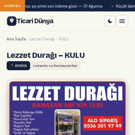
Bağ-Kur temmuz ayı primi son ödeme günü — 31 Ağustos
Küçük İşletm
GÜNCEL
Ticari Dünya
Ana Sayfa
-
Lezzet Durağı – KULU
Lezzet Durağı – KULU
KONYA
Lokanta ve Restaurantlar