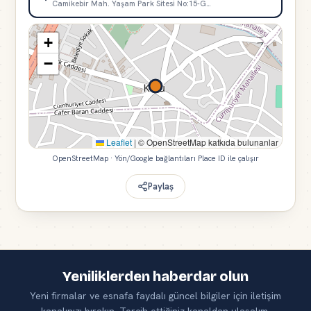
Camikebir Mah. Yaşam Park Sitesi No:15-G…
+
−
Leaflet
|
© OpenStreetMap katkıda bulunanlar
OpenStreetMap · Yön/Google bağlantıları Place ID ile çalışır
Paylaş
Yeniliklerden haberdar olun
Yeni firmalar ve esnafa faydalı güncel bilgiler için iletişim
kanalınızı bırakın. Tercih ettiğiniz kanaldan ulaşalım.