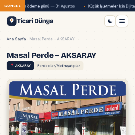
 ayı primi son ödeme günü — 31 Ağustos
Küçük İşletmeler İçin Dijita
GÜNCEL
Ticari Dünya
Ana Sayfa
-
Masal Perde – AKSARAY
Masal Perde – AKSARAY
AKSARAY
Perdeciler/Mefruşatçılar