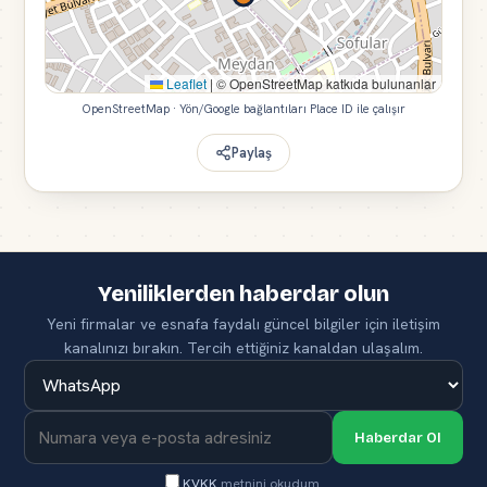
Leaflet
|
© OpenStreetMap katkıda bulunanlar
OpenStreetMap · Yön/Google bağlantıları Place ID ile çalışır
Paylaş
Yeniliklerden haberdar olun
Yeni firmalar ve esnafa faydalı güncel bilgiler için iletişim
kanalınızı bırakın. Tercih ettiğiniz kanaldan ulaşalım.
Haberdar Ol
KVKK
metnini okudum.