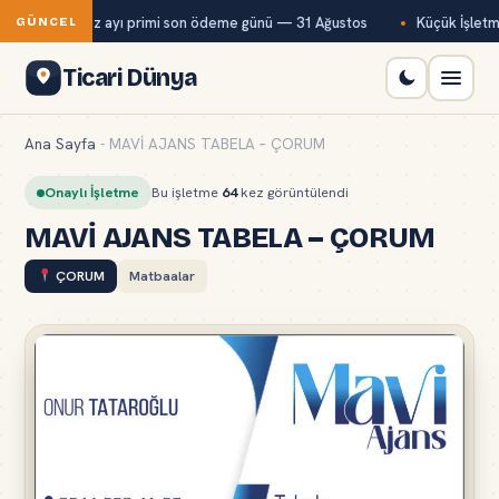
ağ-Kur temmuz ayı primi son ödeme günü — 31 Ağustos
Küçük İşletme
GÜNCEL
Ticari Dünya
Ana Sayfa
-
MAVİ AJANS TABELA – ÇORUM
Onaylı İşletme
Bu işletme
64
kez görüntülendi
MAVİ AJANS TABELA – ÇORUM
ÇORUM
Matbaalar