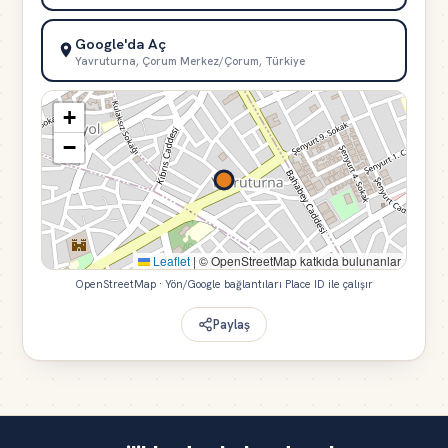
Google'da Aç
Yavruturna, Çorum Merkez/Çorum, Türkiye
+
−
Leaflet
|
© OpenStreetMap katkıda bulunanlar
OpenStreetMap · Yön/Google bağlantıları Place ID ile çalışır
Paylaş