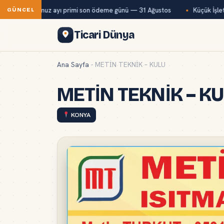
Bağ-Kur temmuz ayı primi son ödeme günü — 31 Ağustos
Küçük İşletm
GÜNCEL
Ticari Dünya
Ana Sayfa
-
METİN TEKNİK – KULU
METİN TEKNİK – K
KONYA