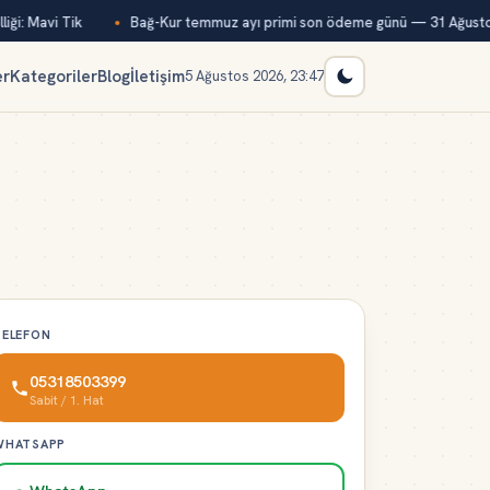
ği: Mavi Tik
Bağ-Kur temmuz ayı primi son ödeme günü — 31 Ağusto
er
Kategoriler
Blog
İletişim
5 Ağustos 2026, 23:47
TELEFON
05318503399
Sabit / 1. Hat
WHATSAPP