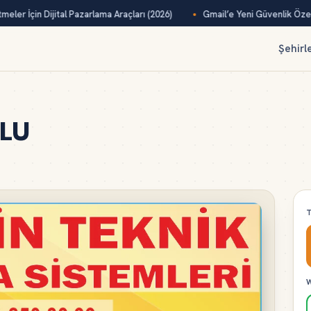
eler İçin Dijital Pazarlama Araçları (2026)
Gmail’e Yeni Güvenlik Özelli
Şehirl
ULU