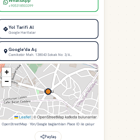
WhatsApp
+905318503399
Yol Tarifi Al
Google Haritalar
Google'da Aç
Camikebir Mah. 138043 Sokak No: 3/A…
+
−
Leaflet
|
© OpenStreetMap katkıda bulunanlar
OpenStreetMap · Yön/Google bağlantıları Place ID ile çalışır
Paylaş