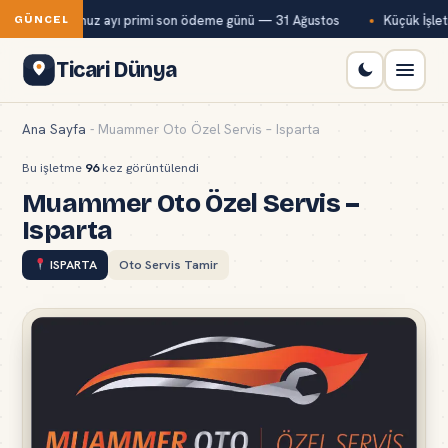
Bağ-Kur temmuz ayı primi son ödeme günü — 31 Ağustos
Küçük İşletm
GÜNCEL
Ticari Dünya
Ana Sayfa
-
Muammer Oto Özel Servis – Isparta
Bu işletme
96
kez görüntülendi
Muammer Oto Özel Servis –
Isparta
ISPARTA
Oto Servis Tamir