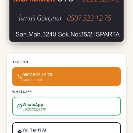
TELEFON
0507 523 12 75
Sabit / 1. Hat
WHATSAPP
WhatsApp
+905075231275
Yol Tarifi Al