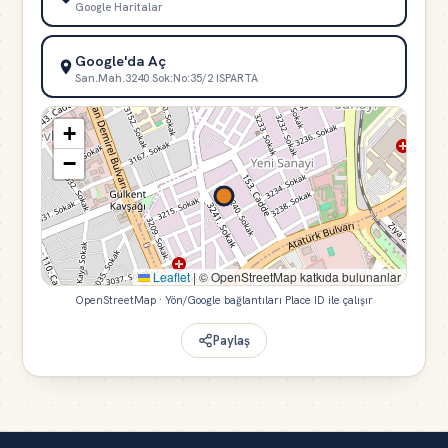
Google Haritalar
Google'da Aç
San.Mah.3240 Sok:No:35/2 ISPARTA
+
−
Leaflet
|
© OpenStreetMap katkıda bulunanlar
OpenStreetMap · Yön/Google bağlantıları Place ID ile çalışır
Paylaş