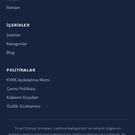
Reklam
İÇERIKLER
Şehirler
Kategoriler
Blog
POLITIKALAR
KVKK Aydınlatma Metni
Çerez Politikası
Kullanım Koşulları
Gizlilik Sözleşmesi
Ticari Dünya; firmaları, sektörel kategorileri ve iletişim bilgilerini
kullanıcılarla buluşturan bağımsız bir dijital iş rehberi ve portalıdır. Bu