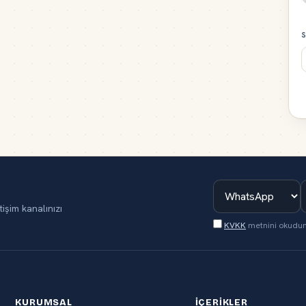
S
tişim kanalınızı
KVKK
metnini okudu
KURUMSAL
İÇERIKLER