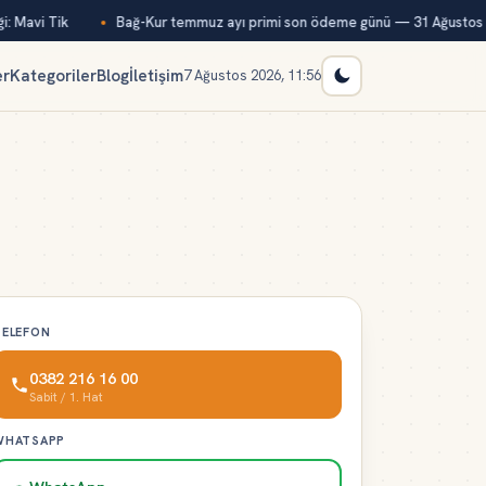
: Mavi Tik
Bağ-Kur temmuz ayı primi son ödeme günü — 31 Ağustos
er
Kategoriler
Blog
İletişim
7 Ağustos 2026, 11:56
TELEFON
0382 216 16 00
Sabit / 1. Hat
WHATSAPP