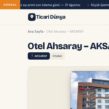
ğ-Kur temmuz ayı primi son ödeme günü — 31 Ağustos
Küçük İşletmel
GÜNCEL
Ticari Dünya
Ana Sayfa
-
Otel Ahsaray – AKSARAY
Otel Ahsaray – AK
AKSARAY
Oteller