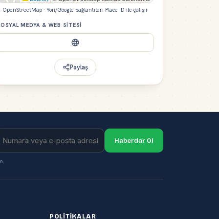
OpenStreetMap · Yön/Google bağlantıları Place ID ile çalışır
OSYAL MEDYA & WEB SITESI
Paylaş
Haberdar Ol
m.
POLITIKALAR