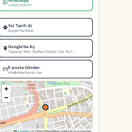
WhatsApp
+905512475477
Yol Tarifi Al
Google Haritalar
Google'da Aç
Taşpazar Mah. Ebuffeyz Elçibey Cad. No:1…
E-posta Gönder
info@otelahsaray.com
+
−
Leaflet
|
© OpenStreetMap katkıda bulunanlar