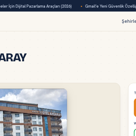
er İçin Dijital Pazarlama Araçları (2026)
Gmail’e Yeni Güvenlik Özelliği
Şehirl
SARAY