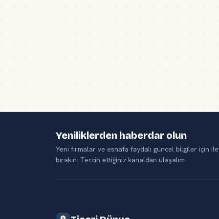
Yeniliklerden haberdar olun
Yeni firmalar ve esnafa faydalı güncel bilgiler için ile
bırakın. Tercih ettiğiniz kanaldan ulaşalım.