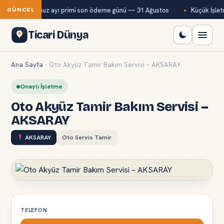
Bağ-Kur temmuz ayı primi son ödeme günü — 31 Ağustos
Küçük İşletm
GÜNCEL
Ticari Dünya
Ana Sayfa
-
Oto Akyüz Tamir Bakım Servisi – AKSARAY
Onaylı İşletme
Oto Akyüz Tamir Bakım Servisi –
AKSARAY
AKSARAY
Oto Servis Tamir
TELEFON