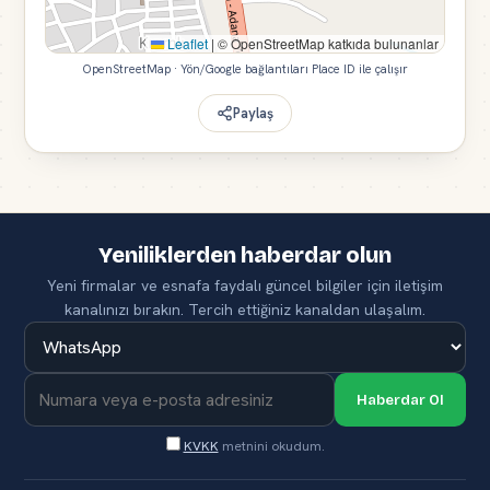
Leaflet
|
© OpenStreetMap katkıda bulunanlar
OpenStreetMap · Yön/Google bağlantıları Place ID ile çalışır
Paylaş
Yeniliklerden haberdar olun
Yeni firmalar ve esnafa faydalı güncel bilgiler için iletişim
kanalınızı bırakın. Tercih ettiğiniz kanaldan ulaşalım.
Haberdar Ol
KVKK
metnini okudum.