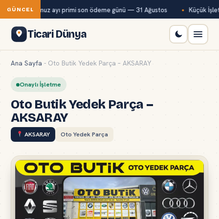
Bağ-Kur temmuz ayı primi son ödeme günü — 31 Ağustos
Küçük İşlet
GÜNCEL
Ticari Dünya
Ana Sayfa
-
Oto Butik Yedek Parça – AKSARAY
Onaylı İşletme
Oto Butik Yedek Parça –
AKSARAY
AKSARAY
Oto Yedek Parça