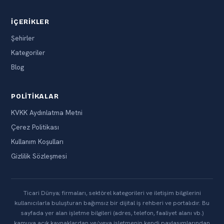
İÇERIKLER
Şehirler
Kategoriler
Blog
POLITIKALAR
KVKK Aydınlatma Metni
Çerez Politikası
Kullanım Koşulları
Gizlilik Sözleşmesi
Ticari Dünya; firmaları, sektörel kategorileri ve iletişim bilgilerini
kullanıcılarla buluşturan bağımsız bir dijital iş rehberi ve portalıdır. Bu
sayfada yer alan işletme bilgileri (adres, telefon, faaliyet alanı vb.)
kamuya açık kaynaklardan ve/veya işletmenin kendi paylaşımlarından