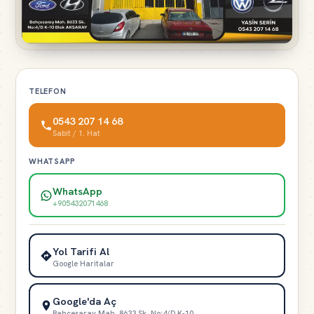
TELEFON
0543 207 14 68
Sabit / 1. Hat
WHATSAPP
WhatsApp
+905432071468
Yol Tarifi Al
Google Haritalar
Google'da Aç
Bahçesaray Mah. 8633 Sk. No:4/D K-10…