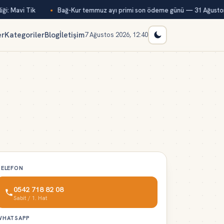
i: Mavi Tik
Bağ-Kur temmuz ayı primi son ödeme günü — 31 Ağustos
er
Kategoriler
Blog
İletişim
7 Ağustos 2026, 12:40
TELEFON
0542 718 82 08
Sabit / 1. Hat
WHATSAPP