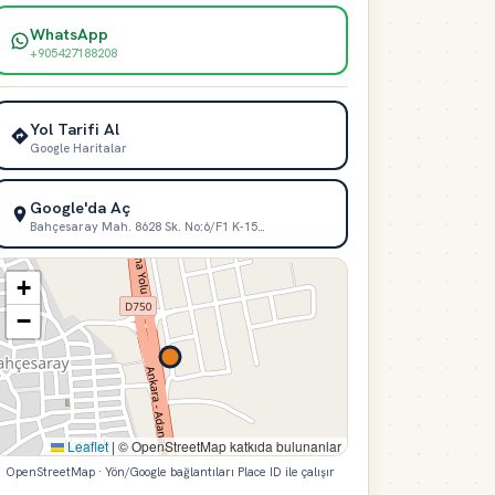
WhatsApp
+905427188208
Yol Tarifi Al
Google Haritalar
Google'da Aç
Bahçesaray Mah. 8628 Sk. No:6/F1 K-15…
+
−
Leaflet
|
© OpenStreetMap katkıda bulunanlar
OpenStreetMap · Yön/Google bağlantıları Place ID ile çalışır