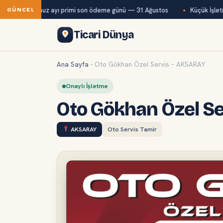
ağ-Kur temmuz ayı primi son ödeme günü — 31 Ağustos
Küçük İşletme
GÜNCEL
Ticari Dünya
Ana Sayfa
-
Oto Gökhan Özel Servis – AKSARAY
Onaylı İşletme
Oto Gökhan Özel S
AKSARAY
Oto Servis Tamir