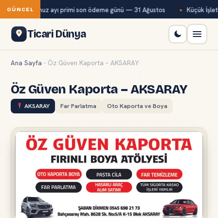
Bağ-Kur temmuz ayı primi son ödeme günü — 31 Ağustos
Küçük İşletm
GÜNCEL
Ticari Dünya
Ana Sayfa
-
Öz Güven Kaporta – AKSARAY
Öz Güven Kaporta – AKSARAY
AKSARAY
Far Parlatma
Oto Kaporta ve Boya