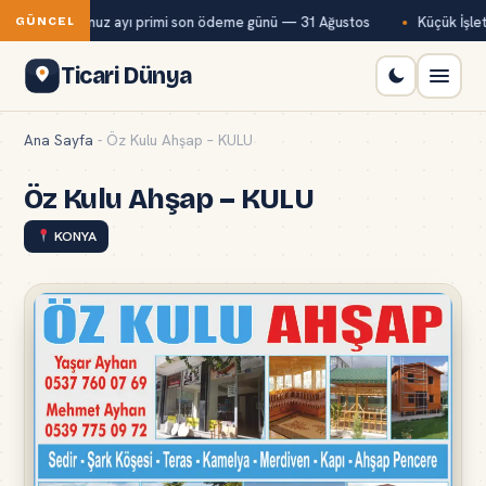
Bağ-Kur temmuz ayı primi son ödeme günü — 31 Ağustos
Küçük İşletm
GÜNCEL
Ticari Dünya
Ana Sayfa
-
Öz Kulu Ahşap – KULU
Öz Kulu Ahşap – KULU
KONYA