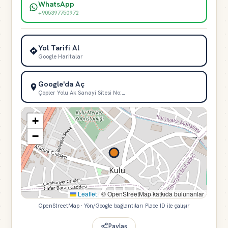
WhatsApp
+905397750972
Yol Tarifi Al
Google Haritalar
Google'da Aç
Çopler Yolu Ak Sanayi Sitesi No:…
+
−
Leaflet
|
© OpenStreetMap katkıda bulunanlar
OpenStreetMap · Yön/Google bağlantıları Place ID ile çalışır
Paylaş