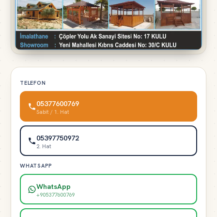
TELEFON
05377600769
Sabit / 1. Hat
05397750972
2. Hat
WHATSAPP
WhatsApp
+905377600769