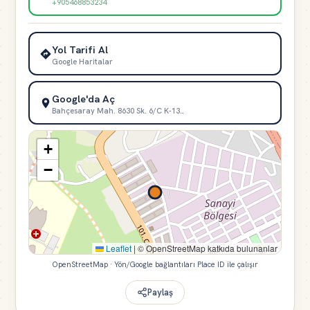
+905468853234
Yol Tarifi Al
Google Haritalar
Google'da Aç
Bahçesaray Mah. 8630 Sk. 6/C K-13…
+
−
Leaflet
|
© OpenStreetMap katkıda bulunanlar
OpenStreetMap · Yön/Google bağlantıları Place ID ile çalışır
Paylaş