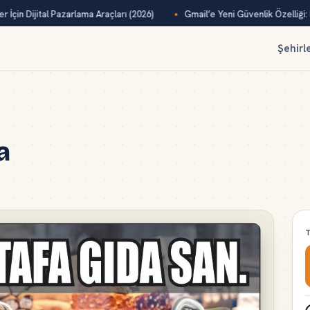
İçin Dijital Pazarlama Araçları (2026)
Gmail’e Yeni Güvenlik Özelliği: M
Şehirl
a