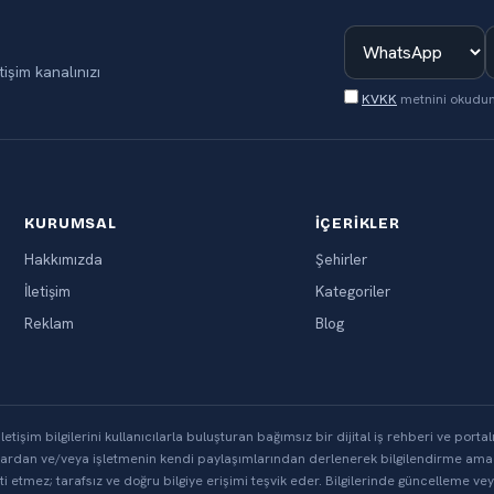
tişim kanalınızı
KVKK
metnini okudu
KURUMSAL
İÇERIKLER
Hakkımızda
Şehirler
İletişim
Kategoriler
Reklam
Blog
letişim bilgilerini kullanıcılarla buluşturan bağımsız bir dijital iş rehberi ve porta
aklardan ve/veya işletmenin kendi paylaşımlarından derlenerek bilgilendirme amac
i etmez; tarafsız ve doğru bilgiye erişimi teşvik eder. Bilgilerinde güncelleme ve