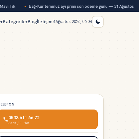
avi Tik
Bağ-Kur temmuz ayı primi son ödeme günü — 31 Ağustos
er
Kategoriler
Blog
İletişim
8 Ağustos 2026, 06:04
TELEFON
0533 611 66 72
Sabit / 1. Hat