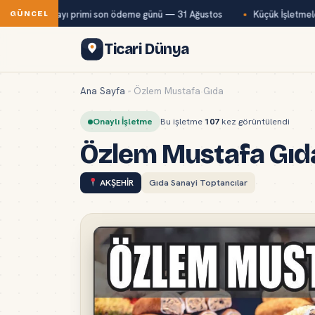
Kur temmuz ayı primi son ödeme günü — 31 Ağustos
Küçük İşletmeler 
GÜNCEL
Ticari Dünya
Ana Sayfa
-
Özlem Mustafa Gıda
Onaylı İşletme
Bu işletme
107
kez görüntülendi
Özlem Mustafa Gıd
AKŞEHİR
Gıda Sanayi Toptancılar