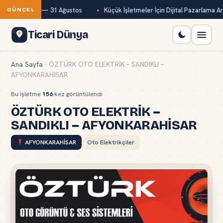
n ödeme günü — 31 Ağustos
Küçük İşletmeler İçin Dijital Pazarlama Ara
GÜNCEL
Ticari Dünya
Ana Sayfa
-
ÖZTÜRK OTO ELEKTRİK – SANDIKLI –
AFYONKARAHİSAR
Bu işletme
156
kez görüntülendi
ÖZTÜRK OTO ELEKTRİK –
SANDIKLI – AFYONKARAHİSAR
AFYONKARAHİSAR
Oto Elektrikçiler