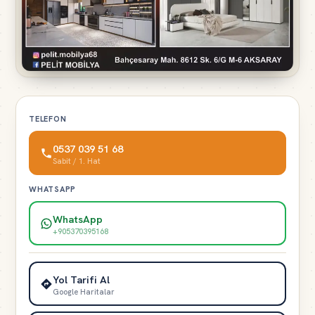
TELEFON
0537 039 51 68
Sabit / 1. Hat
WHATSAPP
WhatsApp
+905370395168
Yol Tarifi Al
Google Haritalar