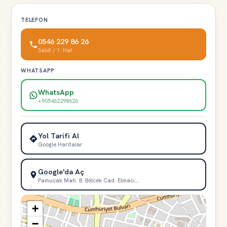
TELEFON
0546 229 86 26
Sabit / 1. Hat
WHATSAPP
WhatsApp
+905462298626
Yol Tarifi Al
Google Haritalar
Google'da Aç
Pamucak Mah. B. Bölcek Cad. Elmacı…
+
−