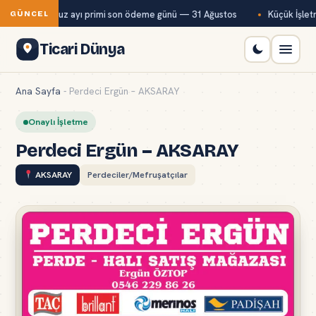
ağ-Kur temmuz ayı primi son ödeme günü — 31 Ağustos
Küçük İşletme
GÜNCEL
Ticari Dünya
Ana Sayfa
-
Perdeci Ergün – AKSARAY
Onaylı İşletme
Perdeci Ergün – AKSARAY
AKSARAY
Perdeciler/Mefruşatçılar