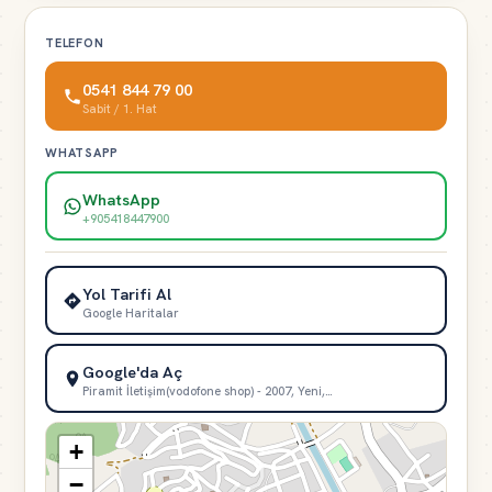
TELEFON
0541 844 79 00
Sabit / 1. Hat
WHATSAPP
WhatsApp
+905418447900
Yol Tarifi Al
Google Haritalar
Google'da Aç
Piramit İletişim(vodofone shop) - 2007, Yeni,…
+
−