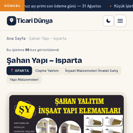
Bağ-Kur temmuz ayı primi son ödeme günü — 31 Ağustos
Küçük İşletm
GÜNCEL
Ticari Dünya
Ana Sayfa
-
Şahan Yapı – Isparta
Bu işletme
55
kez görüntülendi
Şahan Yapı – Isparta
ISPARTA
Cephe Yalıtım
İnşaat Malzemeleri İmalat Satış
Yapı Malzemeleri