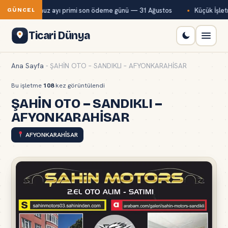
Bağ-Kur temmuz ayı primi son ödeme günü — 31 Ağustos
Küçük İşletm
GÜNCEL
Ticari Dünya
Ana Sayfa
-
ŞAHİN OTO – SANDIKLI – AFYONKARAHİSAR
Bu işletme
108
kez görüntülendi
ŞAHİN OTO – SANDIKLI –
AFYONKARAHİSAR
AFYONKARAHİSAR