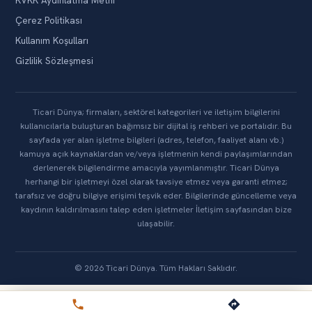
KVKK Aydınlatma Metni
Çerez Politikası
Kullanım Koşulları
Gizlilik Sözleşmesi
Ticari Dünya; firmaları, sektörel kategorileri ve iletişim bilgilerini
kullanıcılarla buluşturan bağımsız bir dijital iş rehberi ve portalıdır. Bu
sayfada yer alan işletme bilgileri (adres, telefon, faaliyet alanı vb.)
kamuya açık kaynaklardan ve/veya işletmenin kendi paylaşımlarından
derlenerek bilgilendirme amacıyla yayımlanmıştır. Ticari Dünya
herhangi bir işletmeyi özel olarak tavsiye etmez veya garanti etmez;
tarafsız ve doğru bilgiye erişimi teşvik eder. Bilgilerinde güncelleme veya
kaydının kaldırılmasını talep eden işletmeler İletişim sayfasından bize
ulaşabilir.
© 2026 Ticari Dünya. Tüm Hakları Saklıdır.