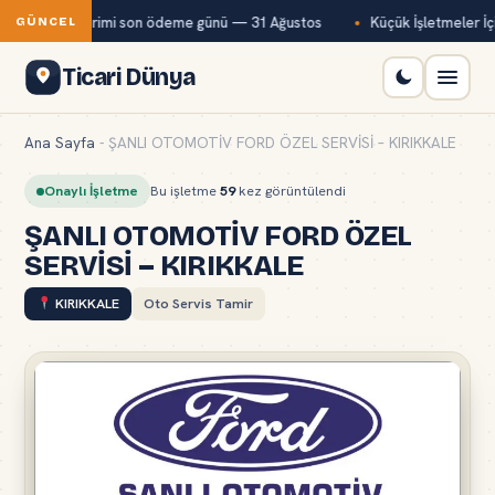
temmuz ayı primi son ödeme günü — 31 Ağustos
Küçük İşletmeler İçin
GÜNCEL
Ticari Dünya
Ana Sayfa
-
ŞANLI OTOMOTİV FORD ÖZEL SERVİSİ – KIRIKKALE
Onaylı İşletme
Bu işletme
59
kez görüntülendi
ŞANLI OTOMOTİV FORD ÖZEL
SERVİSİ – KIRIKKALE
KIRIKKALE
Oto Servis Tamir