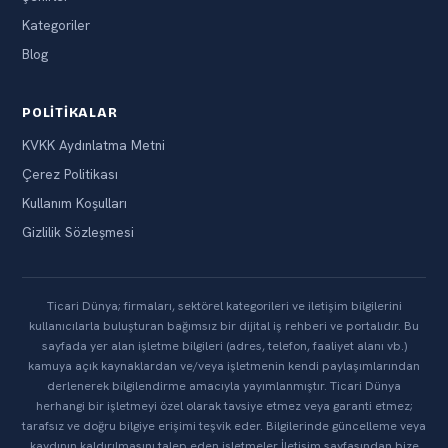
Kategoriler
Blog
POLITIKALAR
KVKK Aydınlatma Metni
Çerez Politikası
Kullanım Koşulları
Gizlilik Sözleşmesi
Ticari Dünya; firmaları, sektörel kategorileri ve iletişim bilgilerini
kullanıcılarla buluşturan bağımsız bir dijital iş rehberi ve portalıdır. Bu
sayfada yer alan işletme bilgileri (adres, telefon, faaliyet alanı vb.)
kamuya açık kaynaklardan ve/veya işletmenin kendi paylaşımlarından
derlenerek bilgilendirme amacıyla yayımlanmıştır. Ticari Dünya
herhangi bir işletmeyi özel olarak tavsiye etmez veya garanti etmez;
tarafsız ve doğru bilgiye erişimi teşvik eder. Bilgilerinde güncelleme veya
kaydının kaldırılmasını talep eden işletmeler İletişim sayfasından bize