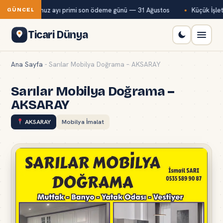
Bağ-Kur temmuz ayı primi son ödeme günü — 31 Ağustos
Küçük İşletm
GÜNCEL
Ticari Dünya
Ana Sayfa
-
Sarılar Mobilya Doğrama – AKSARAY
Sarılar Mobilya Doğrama –
AKSARAY
AKSARAY
Mobilya İmalat