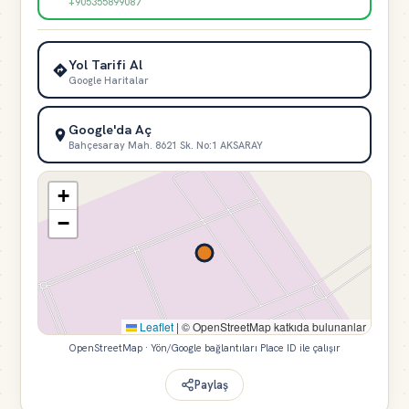
+905355899087
Yol Tarifi Al
Google Haritalar
Google'da Aç
Bahçesaray Mah. 8621 Sk. No:1 AKSARAY
+
−
Leaflet
|
© OpenStreetMap katkıda bulunanlar
OpenStreetMap · Yön/Google bağlantıları Place ID ile çalışır
Paylaş