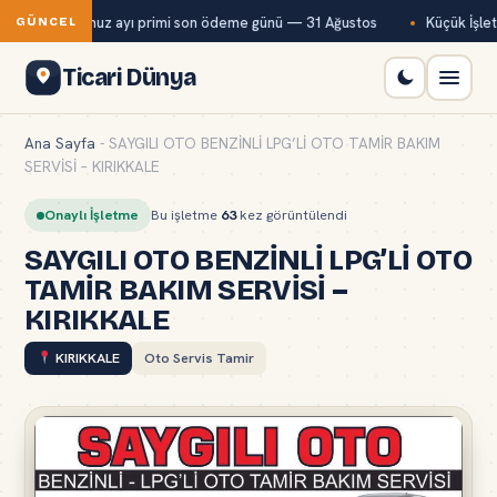
Bağ-Kur temmuz ayı primi son ödeme günü — 31 Ağustos
Küçük İşletm
GÜNCEL
Ticari Dünya
Ana Sayfa
-
SAYGILI OTO BENZİNLİ LPG’Lİ OTO TAMİR BAKIM
SERVİSİ – KIRIKKALE
Onaylı İşletme
Bu işletme
63
kez görüntülendi
SAYGILI OTO BENZİNLİ LPG’Lİ OTO
TAMİR BAKIM SERVİSİ –
KIRIKKALE
KIRIKKALE
Oto Servis Tamir