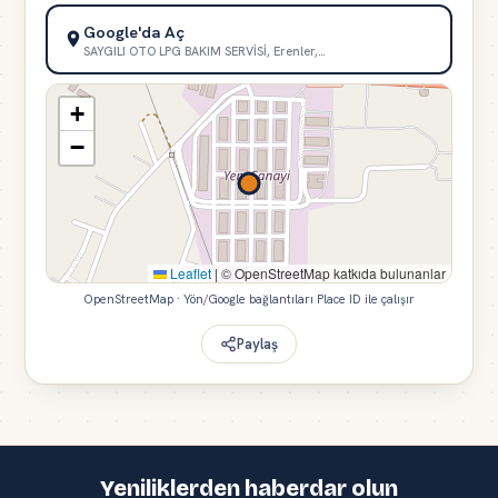
Google'da Aç
SAYGILI OTO LPG BAKIM SERVİSİ, Erenler,…
+
−
Leaflet
|
© OpenStreetMap katkıda bulunanlar
OpenStreetMap · Yön/Google bağlantıları Place ID ile çalışır
Paylaş
Yeniliklerden haberdar olun