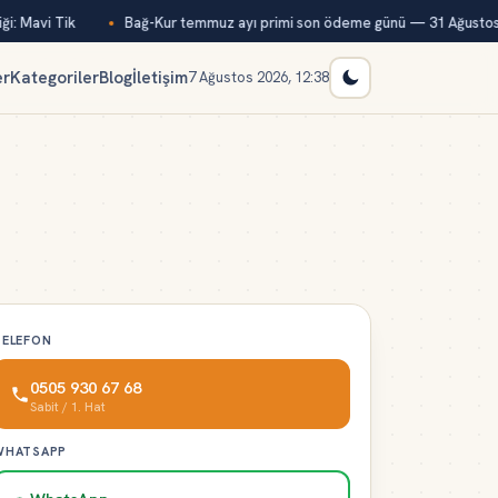
i: Mavi Tik
Bağ-Kur temmuz ayı primi son ödeme günü — 31 Ağustos
er
Kategoriler
Blog
İletişim
7 Ağustos 2026, 12:38
TELEFON
0505 930 67 68
Sabit / 1. Hat
WHATSAPP