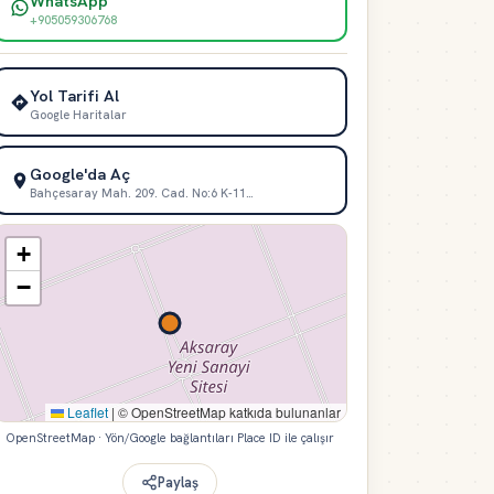
WhatsApp
+905059306768
Yol Tarifi Al
Google Haritalar
Google'da Aç
Bahçesaray Mah. 209. Cad. No:6 K-11…
+
−
Leaflet
|
© OpenStreetMap katkıda bulunanlar
OpenStreetMap · Yön/Google bağlantıları Place ID ile çalışır
Paylaş