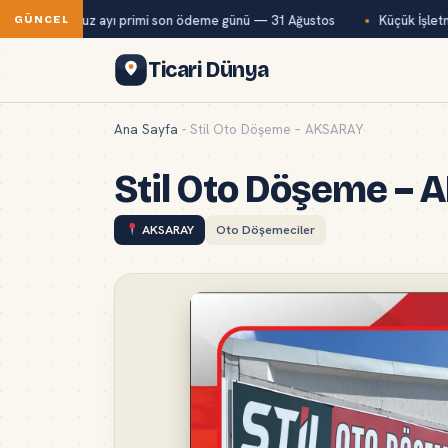
ağ-Kur temmuz ayı primi son ödeme günü — 31 Ağustos
Küçük İşletme
GÜNCEL
Ticari Dünya
Ana Sayfa
-
Stil Oto Döşeme – AKSARAY
Stil Oto Döşeme –
AKSARAY
Oto Döşemeciler