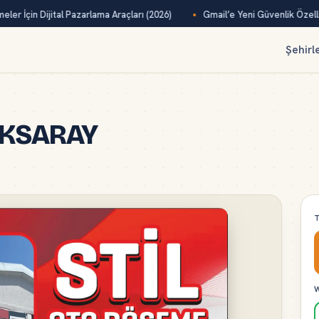
ler İçin Dijital Pazarlama Araçları (2026)
Gmail’e Yeni Güvenlik Özelliğ
Şehirl
 AKSARAY