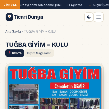
Bağ-Kur temmuz ayı primi son ödeme günü — 31 Ağustos
Küçük İşletm
GÜNCEL
Ticari Dünya
Ana Sayfa
-
TUĞBA GİYİM – KULU
TUĞBA GİYİM – KULU
KONYA
Giyim Mağazaları