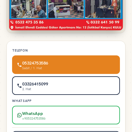
TELEFON
05324753586
Sabit / 1. Hat
03326415099
2. Hat
WHATSAPP
WhatsApp
+905324753586