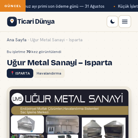
Bağ-Kur temmuz ayı primi son ödeme günü — 31 Ağustos
Küçük İşletm
GÜNCEL
Ticari Dünya
Ana Sayfa
-
Uğur Metal Sanayi – Isparta
Bu işletme
70
kez görüntülendi
Uğur Metal Sanayi – Isparta
ISPARTA
Havalandırma