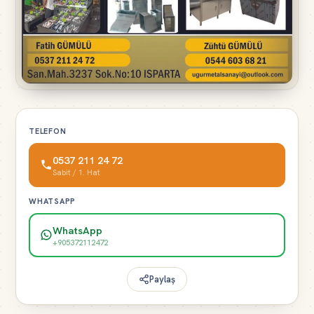
TELEFON
0537 211 24 72
Sabit / 1. Hat
WHATSAPP
WhatsApp
+905372112472
Paylaş