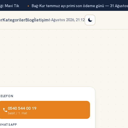
i: Mavi Tik
Bağ-Kur temmuz ayı primi son ödeme günü — 31 Ağustos
er
Kategoriler
Blog
İletişim
6 Ağustos 2026, 21:12
TELEFON
0540 544 00 19
Sabit / 1. Hat
WHATSAPP