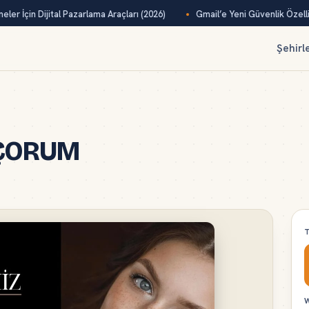
ler İçin Dijital Pazarlama Araçları (2026)
Gmail’e Yeni Güvenlik Özelliğ
Şehirl
 ÇORUM