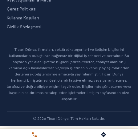
KVKK Aydınlatma Metni
Çerez Politikası
Kullanım Koşulları
Gizlilik Sözleşmesi
Ticari Dünya; firmaları, sektörel kategorileri ve iletişim bilgilerini
kullanıcılarla buluşturan bağımsız bir dijital iş rehberi ve portalıdır. Bu
sayfada yer alan işletme bilgileri (adres, telefon, faaliyet alanı vb.)
kamuya açık kaynaklardan ve/veya işletmenin kendi paylaşımlarından
derlenerek bilgilendirme amacıyla yayımlanmıştır. Ticari Dünya
herhangi bir işletmeyi özel olarak tavsiye etmez veya garanti etmez;
tarafsız ve doğru bilgiye erişimi teşvik eder. Bilgilerinde güncelleme veya
kaydının kaldırılmasını talep eden işletmeler İletişim sayfasından bize
ulaşabilir.
© 2026 Ticari Dünya. Tüm Hakları Saklıdır.