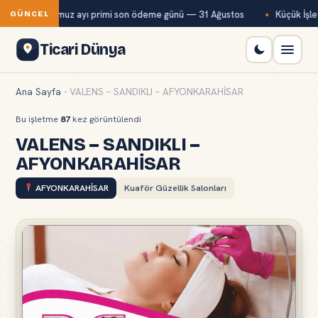
Bağ-Kur temmuz ayı primi son ödeme günü — 31 Ağustos
Küçük İşlet
GÜNCEL
Ticari Dünya
Ana Sayfa
-
VALENS – SANDIKLI – AFYONKARAHİSAR
Bu işletme
87
kez görüntülendi
VALENS – SANDIKLI –
AFYONKARAHİSAR
AFYONKARAHİSAR
Kuaför Güzellik Salonları