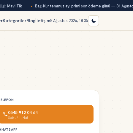
ği: Mavi Tik
Bağ-Kur temmuz ayı primi son ödeme günü — 31 Ağustos
er
Kategoriler
Blog
İletişim
8 Ağustos 2026, 18:05
TELEFON
0545 912 04 64
Sabit / 1. Hat
WHATSAPP