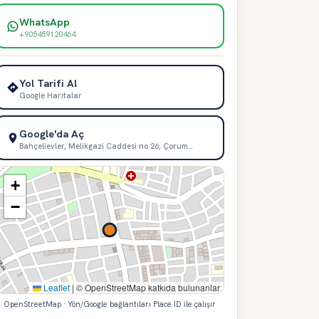
WhatsApp
+905459120464
Yol Tarifi Al
Google Haritalar
Google'da Aç
Bahçelievler, Melikgazi Caddesi no 26, Çorum…
+
−
Leaflet
|
© OpenStreetMap katkıda bulunanlar
OpenStreetMap · Yön/Google bağlantıları Place ID ile çalışır