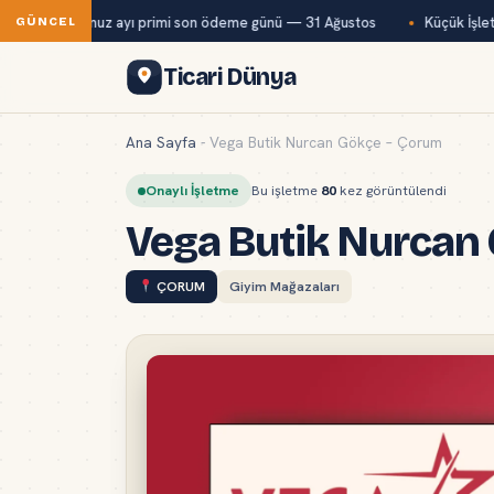
Bağ-Kur temmuz ayı primi son ödeme günü — 31 Ağustos
Küçük İşletm
GÜNCEL
Ticari Dünya
Ana Sayfa
-
Vega Butik Nurcan Gökçe – Çorum
Onaylı İşletme
Bu işletme
80
kez görüntülendi
Vega Butik Nurcan
ÇORUM
Giyim Mağazaları