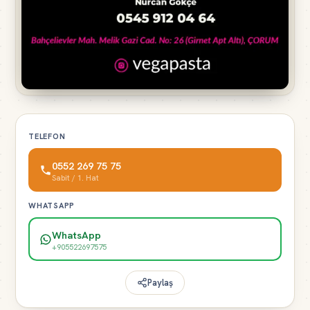
TELEFON
0552 269 75 75
Sabit / 1. Hat
WHATSAPP
WhatsApp
+905522697575
Paylaş