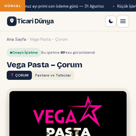
Bağ-Kur temmuz ayı primi son ödeme günü — 31 Ağustos
Küçük İşletm
GÜNCEL
Ticari Dünya
Ana Sayfa
-
Vega Pasta – Çorum
Onaylı İşletme
Bu işletme
89
kez görüntülendi
Vega Pasta – Çorum
ÇORUM
Pastane ve Tatlıcılar