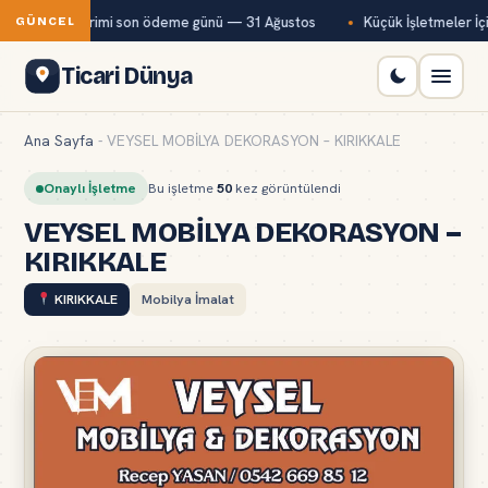
temmuz ayı primi son ödeme günü — 31 Ağustos
Küçük İşletmeler İçin
GÜNCEL
Ticari Dünya
Ana Sayfa
-
VEYSEL MOBİLYA DEKORASYON – KIRIKKALE
Onaylı İşletme
Bu işletme
50
kez görüntülendi
VEYSEL MOBİLYA DEKORASYON –
KIRIKKALE
KIRIKKALE
Mobilya İmalat