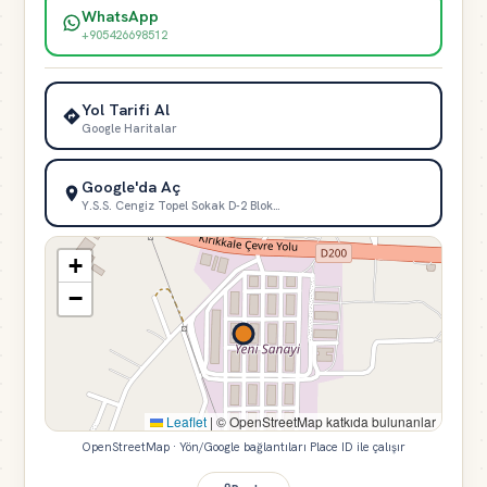
WhatsApp
+905426698512
Yol Tarifi Al
Google Haritalar
Google'da Aç
Y.S.S. Cengiz Topel Sokak D-2 Blok…
+
−
Leaflet
|
© OpenStreetMap katkıda bulunanlar
OpenStreetMap · Yön/Google bağlantıları Place ID ile çalışır