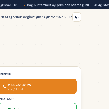
i: Mavi Tik
Bağ-Kur temmuz ayı primi son ödeme günü — 31 Ağustos
er
Kategoriler
Blog
İletişim
7 Ağustos 2026, 21:16
TELEFON
0544 253 48 25
Sabit / 1. Hat
WHATSAPP