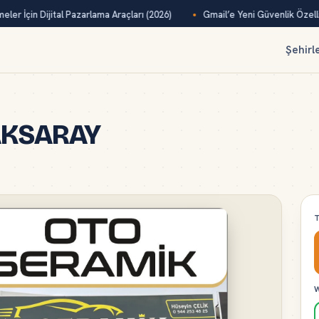
ler İçin Dijital Pazarlama Araçları (2026)
Gmail’e Yeni Güvenlik Özelliğ
Şehirl
 AKSARAY