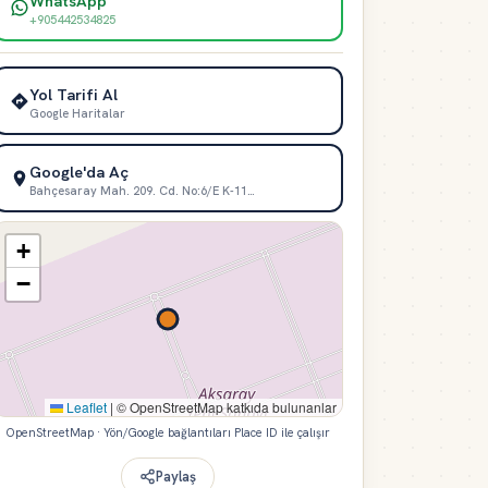
WhatsApp
+905442534825
Yol Tarifi Al
Google Haritalar
Google'da Aç
Bahçesaray Mah. 209. Cd. No:6/E K-11…
+
−
Leaflet
|
© OpenStreetMap katkıda bulunanlar
OpenStreetMap · Yön/Google bağlantıları Place ID ile çalışır
Paylaş