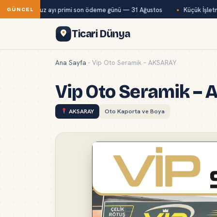
ağ-Kur temmuz ayı primi son ödeme günü — 31 Ağustos
Küçük İşletme
GÜNCEL
Ticari Dünya
Ana Sayfa
-
Vip Oto Seramik – AKSARAY
Vip Oto Seramik –
AKSARAY
Oto Kaporta ve Boya