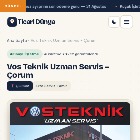
Bağ-Kur temmuz ayı primi son ödeme günü — 31 Ağustos
Küçük İşletm
GÜNCEL
Ticari Dünya
Ana Sayfa
-
Vos Teknik Uzman Servis – Çorum
Onaylı İşletme
Bu işletme
73
kez görüntülendi
Vos Teknik Uzman Servis –
Çorum
ÇORUM
Oto Servis Tamir