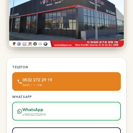
TELEFON
0532 272 29 19
Sabit / 1. Hat
WHATSAPP
WhatsApp
+905322722919