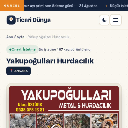
Bağ-Kur temmuz ayı primi son ödeme günü — 31 Ağustos
Küçük İşlet
GÜNCEL
Ticari Dünya
Ana Sayfa
-
Yakupoğulları Hurdacılık
Onaylı İşletme
Bu işletme
107
kez görüntülendi
Yakupoğulları Hurdacılık
ANKARA