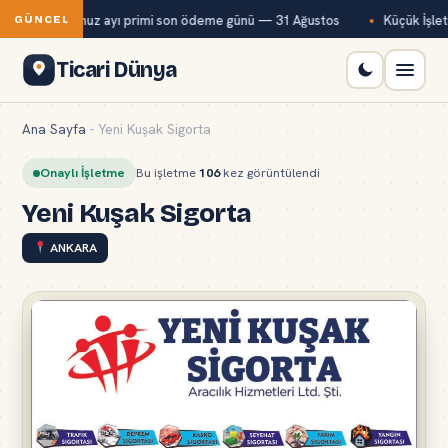
Bağ-Kur temmuz ayı primi son ödeme günü — 31 Ağustos
Küçük İşletm
GÜNCEL
Ticari Dünya
Ana Sayfa
-
Yeni Kuşak Sigorta
Onaylı İşletme
Bu işletme
106
kez görüntülendi
Yeni Kuşak Sigorta
ANKARA