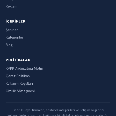
Reklam
İÇERIKLER
Şehirler
Kategoriler
Blog
POLITIKALAR
KVKK Aydınlatma Metni
Çerez Politikası
Kullanım Koşulları
Gizlilik Sözleşmesi
Ticari Dünya; firmaları, sektörel kategorileri ve iletişim bilgilerini
kullanıcılarla buluşturan bağımsız bir dijital iş rehberi ve portalıdır. Bu