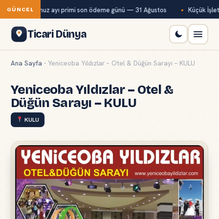
Bağ-Kur temmuz ayı primi son ödeme günü — 31 Ağustos
Küçük İşletm
GÜNCEL
Ticari Dünya
Ana Sayfa
-
Yeniceoba Yıldızlar – Otel & Düğün Sarayı – KULU
Yeniceoba Yıldızlar – Otel &
Düğün Sarayı – KULU
KULU