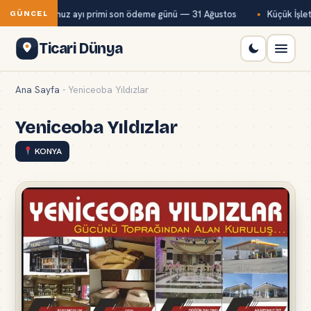
Bağ-Kur temmuz ayı primi son ödeme günü — 31 Ağustos
Küçük İşletm
GÜNCEL
Ticari Dünya
Ana Sayfa
-
Yeniceoba Yıldızlar
Yeniceoba Yıldızlar
KONYA