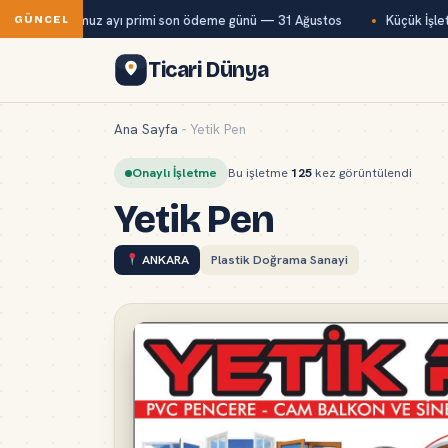
Bağ-Kur temmuz ayı primi son ödeme günü — 31 Ağustos
Küçük İşletm
GÜNCEL
Ticari Dünya
Ana Sayfa
-
Yetik Pen
Onaylı İşletme
Bu işletme
125
kez görüntülendi
Yetik Pen
ANKARA
Plastik Doğrama Sanayi