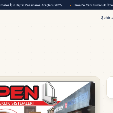
eler İçin Dijital Pazarlama Araçları (2026)
Gmail’e Yeni Güvenlik Özelli
Şehirl