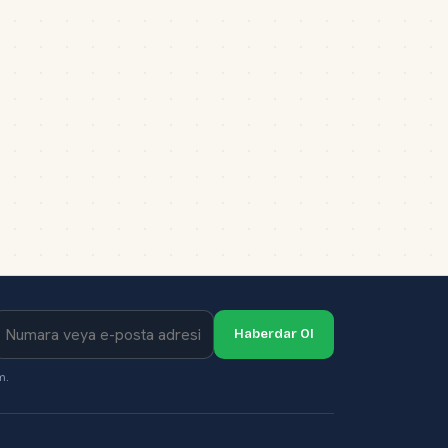
Haberdar Ol
m.