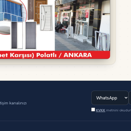
tişim kanalınızı
KVKK
metnini okudu