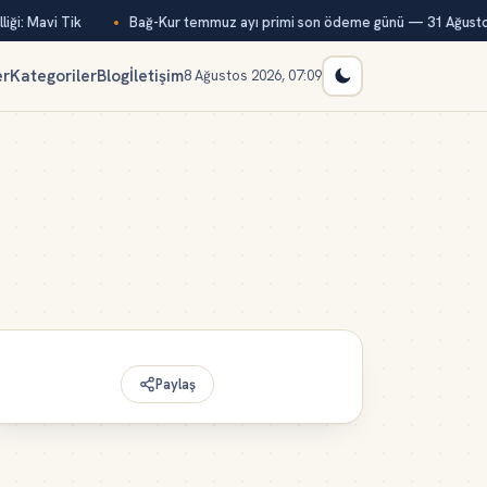
ği: Mavi Tik
Bağ-Kur temmuz ayı primi son ödeme günü — 31 Ağusto
er
Kategoriler
Blog
İletişim
8 Ağustos 2026, 07:09
Paylaş