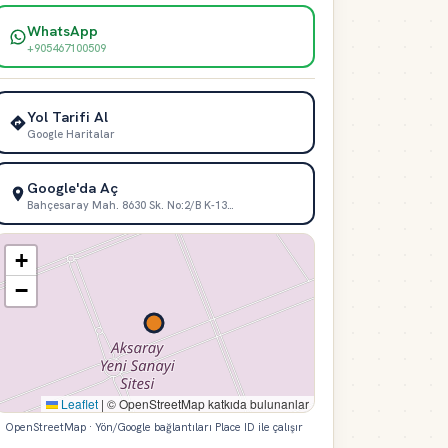
WhatsApp
+905467100509
Yol Tarifi Al
Google Haritalar
Google'da Aç
Bahçesaray Mah. 8630 Sk. No:2/B K-13…
+
−
Leaflet
|
© OpenStreetMap katkıda bulunanlar
OpenStreetMap · Yön/Google bağlantıları Place ID ile çalışır