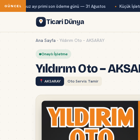
ağ-Kur temmuz ayı primi son ödeme günü — 31 Ağustos
Küçük İşletme
GÜNCEL
Ticari Dünya
Ana Sayfa
-
Yıldırım Oto – AKSARAY
Onaylı İşletme
Yıldırım Oto – AKS
AKSARAY
Oto Servis Tamir