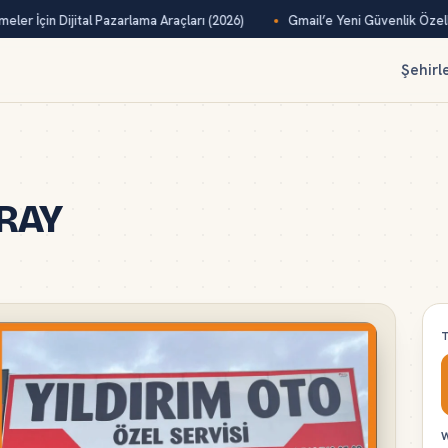
ler İçin Dijital Pazarlama Araçları (2026)
Gmail’e Yeni Güvenlik Özelliğ
Şehirl
ARAY