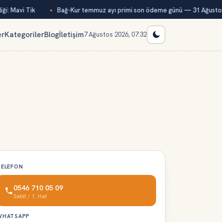
i: Mavi Tik
Bağ-Kur temmuz ayı primi son ödeme günü — 31 Ağustos
er
Kategoriler
Blog
İletişim
7 Ağustos 2026, 07:32
TELEFON
0546 710 05 09
Sabit / 1. Hat
WHATSAPP