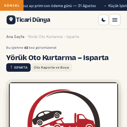
Bağ-Kur temmuz ayı primi son ödeme günü — 31 Ağustos
Küçük İşletm
GÜNCEL
Ticari Dünya
Ana Sayfa
-
Yörük Oto Kurtarma – Isparta
Bu işletme
62
kez görüntülendi
Yörük Oto Kurtarma – Isparta
ISPARTA
Oto Kaporta ve Boya