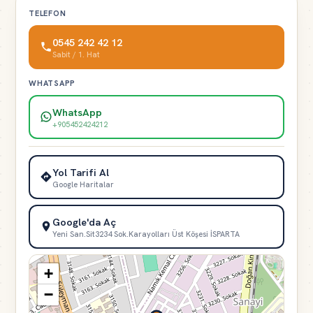
TELEFON
0545 242 42 12
Sabit / 1. Hat
WHATSAPP
WhatsApp
+905452424212
Yol Tarifi Al
Google Haritalar
Google'da Aç
Yeni San.Sit3234 Sok.Karayolları Üst Köşesi İSPARTA
+
−