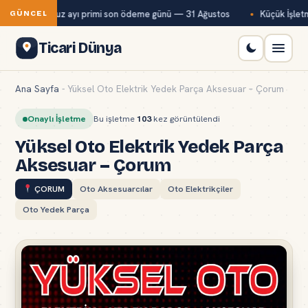
ağ-Kur temmuz ayı primi son ödeme günü — 31 Ağustos
Küçük İşletme
GÜNCEL
Ticari Dünya
Ana Sayfa
-
Yüksel Oto Elektrik Yedek Parça Aksesuar – Çorum
Onaylı İşletme
Bu işletme
103
kez görüntülendi
Yüksel Oto Elektrik Yedek Parça
Aksesuar – Çorum
ÇORUM
Oto Aksesuarcılar
Oto Elektrikçiler
Oto Yedek Parça