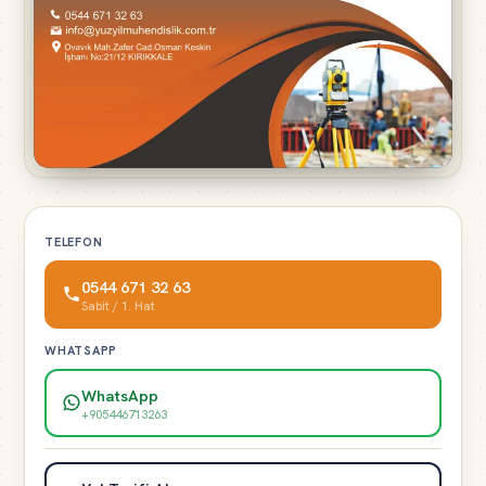
TELEFON
0544 671 32 63
Sabit / 1. Hat
WHATSAPP
WhatsApp
+905446713263