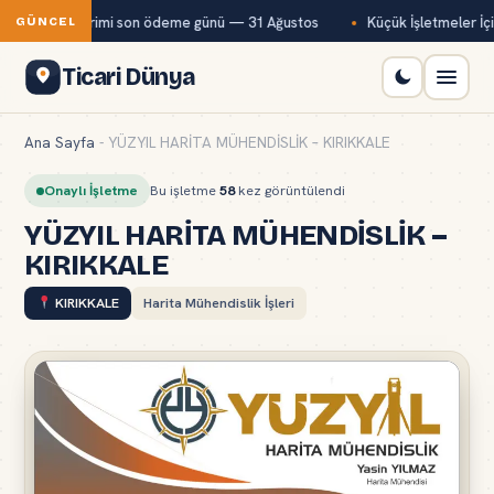
temmuz ayı primi son ödeme günü — 31 Ağustos
Küçük İşletmeler İçin
GÜNCEL
Ticari Dünya
Ana Sayfa
-
YÜZYIL HARİTA MÜHENDİSLİK – KIRIKKALE
Onaylı İşletme
Bu işletme
58
kez görüntülendi
YÜZYIL HARİTA MÜHENDİSLİK –
KIRIKKALE
KIRIKKALE
Harita Mühendislik İşleri