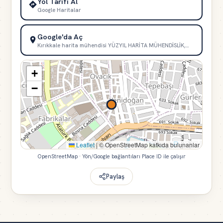
Yol Tarifi Al
Google Haritalar
Google'da Aç
Kırıkkale harita mühendisi YÜZYIL HARİTA MÜHENDİSLİK,…
+
−
Leaflet
|
© OpenStreetMap katkıda bulunanlar
OpenStreetMap · Yön/Google bağlantıları Place ID ile çalışır
Paylaş