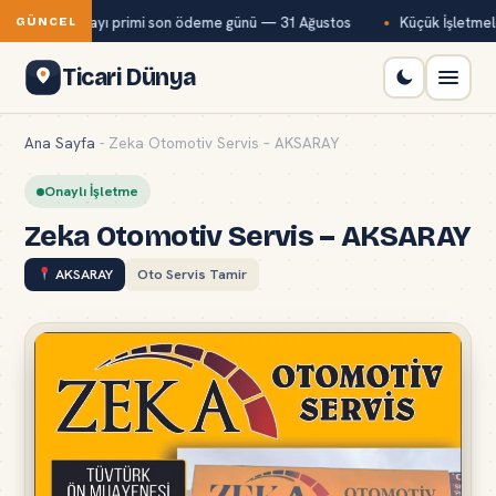
Kur temmuz ayı primi son ödeme günü — 31 Ağustos
Küçük İşletmeler
GÜNCEL
Ticari Dünya
Ana Sayfa
-
Zeka Otomotiv Servis – AKSARAY
Onaylı İşletme
Zeka Otomotiv Servis – AKSARAY
AKSARAY
Oto Servis Tamir