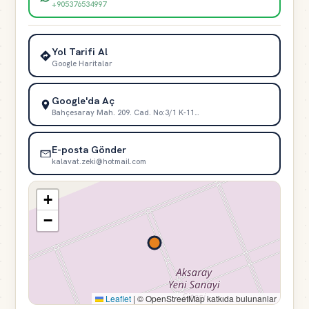
+905376534997
Yol Tarifi Al
Google Haritalar
Google'da Aç
Bahçesaray Mah. 209. Cad. No:3/1 K-11…
E-posta Gönder
kalavat.zeki@hotmail.com
+
−
Leaflet
|
© OpenStreetMap katkıda bulunanlar