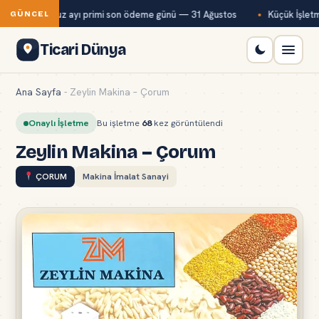
ağ-Kur temmuz ayı primi son ödeme günü — 31 Ağustos
Küçük İşletme
GÜNCEL
Ticari Dünya
Ana Sayfa
-
Zeylin Makina – Çorum
Onaylı İşletme
Bu işletme
68
kez görüntülendi
Zeylin Makina – Çorum
ÇORUM
Makina İmalat Sanayi