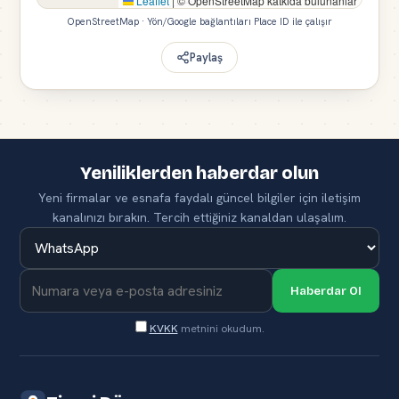
Leaflet
|
© OpenStreetMap katkıda bulunanlar
OpenStreetMap · Yön/Google bağlantıları Place ID ile çalışır
Paylaş
Yeniliklerden haberdar olun
Yeni firmalar ve esnafa faydalı güncel bilgiler için iletişim
kanalınızı bırakın. Tercih ettiğiniz kanaldan ulaşalım.
Haberdar Ol
KVKK
metnini okudum.