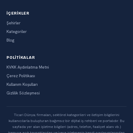
İÇERIKLER
Şehirler
Kategoriler
Blog
POLITIKALAR
KVKK Aydınlatma Metni
Çerez Politikası
Kullanım Koşulları
Gizlilik Sözleşmesi
Ticari Dünya; firmaları, sektörel kategorileri ve iletişim bilgilerini
kullanıcılarla buluşturan bağımsız bir dijital iş rehberi ve portalıdır. Bu
sayfada yer alan işletme bilgileri (adres, telefon, faaliyet alanı vb.)
kamuya açık kaynaklardan ve/veya işletmenin kendi paylaşımlarından