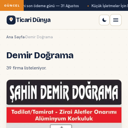
yı primi son ödeme günü — 31 Ağustos
Küçük İşletmeler İçin Dijital 
GÜNCEL
Ticari Dünya
Ana Sayfa
›
Demir Doğrama
Demir Doğrama
39 firma listeleniyor.