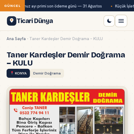
Bağ-Kur temmuz ayı primi son ödeme günü — 31 Ağustos
Küçük İşlet
GÜNCEL
Ticari Dünya
Ana Sayfa
-
Taner Kardeşler Demir Doğrama – KULU
Taner Kardeşler Demir Doğrama
– KULU
KONYA
Demir Doğrama